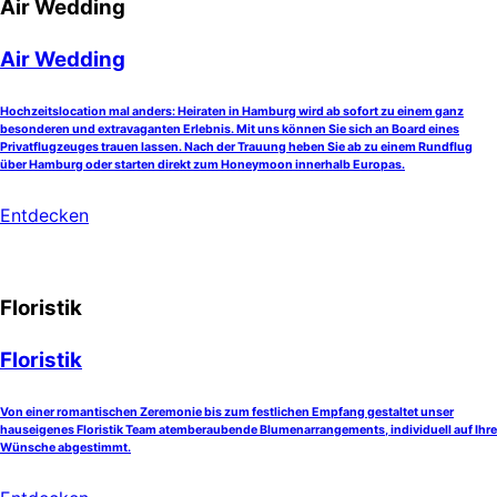
Air Wedding
Air Wedding
Hochzeitslocation mal anders: Heiraten in Hamburg wird ab sofort zu einem ganz
besonderen und extravaganten Erlebnis. Mit uns können Sie sich an Board eines
Privatflugzeuges trauen lassen. Nach der Trauung heben Sie ab zu einem Rundflug
über Hamburg oder starten direkt zum Honeymoon innerhalb Europas.
Entdecken
Floristik
Floristik
Von einer romantischen Zeremonie bis zum festlichen Empfang gestaltet unser
hauseigenes Floristik Team atemberaubende Blumenarrangements, individuell auf Ihre
Wünsche abgestimmt.