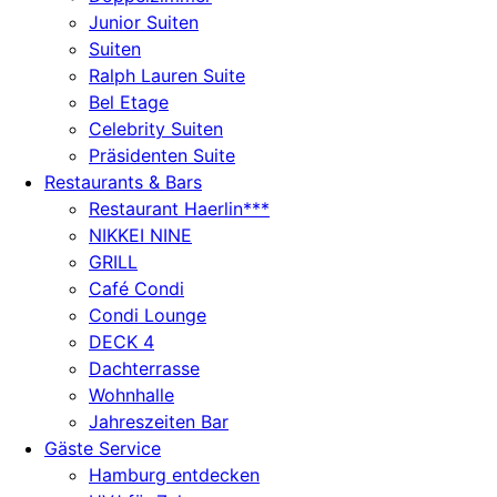
Junior Suiten
Suiten
Ralph Lauren Suite
Bel Etage
Celebrity Suiten
Präsidenten Suite
Restaurants & Bars
Restaurant Haerlin***
NIKKEI NINE
GRILL
Café Condi
Condi Lounge
DECK 4
Dachterrasse
Wohnhalle
Jahreszeiten Bar
Gäste Service
Hamburg entdecken