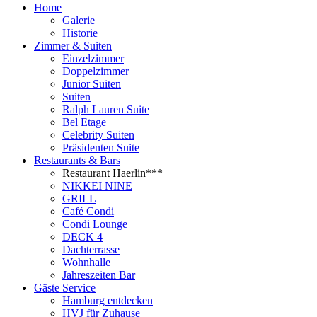
Home
Galerie
Historie
Zimmer & Suiten
Einzelzimmer
Doppelzimmer
Junior Suiten
Suiten
Ralph Lauren Suite
Bel Etage
Celebrity Suiten
Präsidenten Suite
Restaurants & Bars
Restaurant Haerlin***
NIKKEI NINE
GRILL
Café Condi
Condi Lounge
DECK 4
Dachterrasse
Wohnhalle
Jahreszeiten Bar
Gäste Service
Hamburg entdecken
HVJ für Zuhause