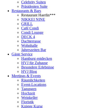
Celebrity Suiten
Präsidenten Suite
Restaurants & Bars
Restaurant Haerlin***
NIKKEI NINE
GRILL
Café Condi
Condi Lounge
DECK 4
Dachterrasse
Wohnhalle
Jahreszeiten Bar
Gäste Service
Hamburg entdecken
HVJ für Zuhause
Besondere Erlebnisse
HVJ Blog
Meetings & Events
Räumlichkeiten
Event-Locations
Tagungen
Hochzeit
Weinkeller
Floristik
Knigge Kurse