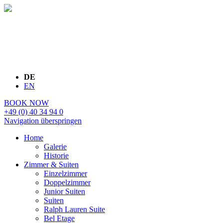
DE
EN
BOOK NOW
+49 (0) 40 34 94 0
Navigation überspringen
Home
Galerie
Historie
Zimmer & Suiten
Einzelzimmer
Doppelzimmer
Junior Suiten
Suiten
Ralph Lauren Suite
Bel Etage