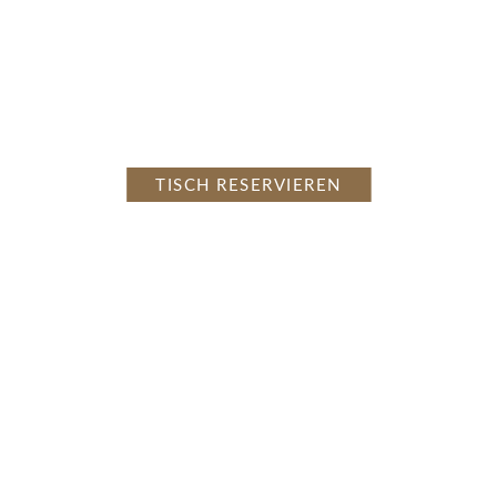
WOHNHALLE
Oase der Stille im Zeitalter der Hektik
TISCH RESERVIEREN