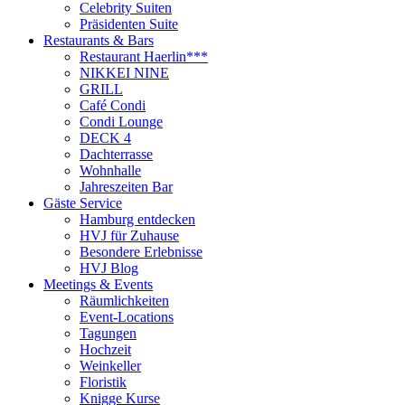
Celebrity Suiten
Präsidenten Suite
Restaurants & Bars
Restaurant Haerlin***
NIKKEI NINE
GRILL
Café Condi
Condi Lounge
DECK 4
Dachterrasse
Wohnhalle
Jahreszeiten Bar
Gäste Service
Hamburg entdecken
HVJ für Zuhause
Besondere Erlebnisse
HVJ Blog
Meetings & Events
Räumlichkeiten
Event-Locations
Tagungen
Hochzeit
Weinkeller
Floristik
Knigge Kurse