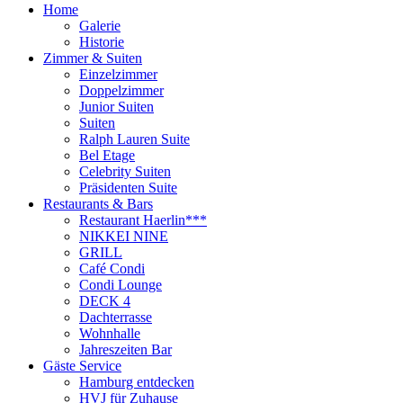
Home
Galerie
Historie
Zimmer & Suiten
Einzelzimmer
Doppelzimmer
Junior Suiten
Suiten
Ralph Lauren Suite
Bel Etage
Celebrity Suiten
Präsidenten Suite
Restaurants & Bars
Restaurant Haerlin***
NIKKEI NINE
GRILL
Café Condi
Condi Lounge
DECK 4
Dachterrasse
Wohnhalle
Jahreszeiten Bar
Gäste Service
Hamburg entdecken
HVJ für Zuhause