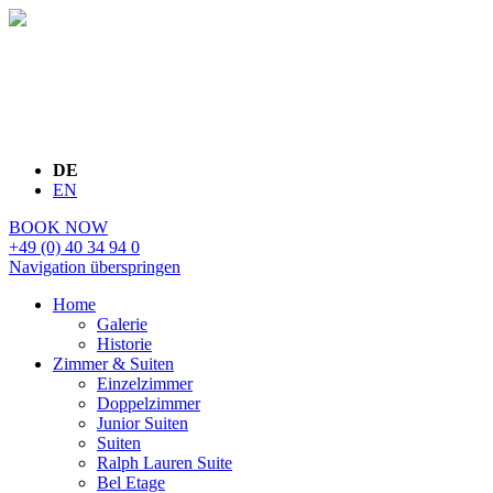
DE
EN
BOOK NOW
+49 (0) 40 34 94 0
Navigation überspringen
Home
Galerie
Historie
Zimmer & Suiten
Einzelzimmer
Doppelzimmer
Junior Suiten
Suiten
Ralph Lauren Suite
Bel Etage